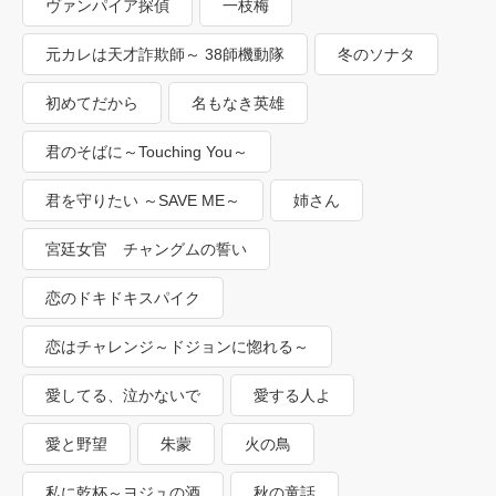
ヴァンパイア探偵
一枝梅
元カレは天才詐欺師～ 38師機動隊
冬のソナタ
初めてだから
名もなき英雄
君のそばに～Touching You～
君を守りたい ～SAVE ME～
姉さん
宮廷女官 チャングムの誓い
恋のドキドキスパイク
恋はチャレンジ～ドジョンに惚れる～
愛してる、泣かないで
愛する人よ
愛と野望
朱蒙
火の鳥
私に乾杯～ヨジュの酒
秋の童話