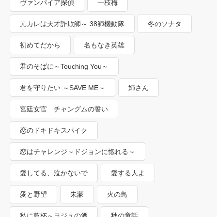
ヴァンパイア探偵
一枝梅
元カレは天才詐欺師～ 38師機動隊
冬のソナタ
初めてだから
名もなき英雄
君のそばに～Touching You～
君を守りたい ～SAVE ME～
姉さん
宮廷女官 チャングムの誓い
恋のドキドキスパイク
恋はチャレンジ～ドジョンに惚れる～
愛してる、泣かないで
愛する人よ
愛と野望
朱蒙
火の鳥
私に乾杯～ヨジュの酒
秋の童話